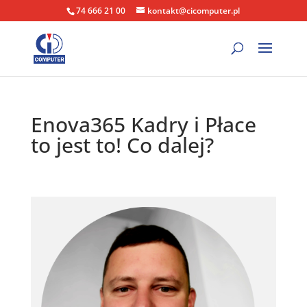
74 666 21 00
kontakt@cicomputer.pl
Enova365 Kadry i Płace
to jest to! Co dalej?