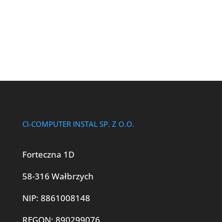
CI-COMPUTER INSTAL SP. Z O.O.
Forteczna 1D
58-316 Wałbrzych
NIP: 8861008148
REGON: 890299076