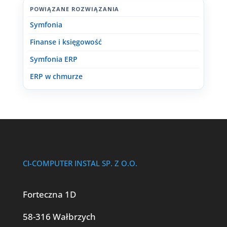
POWIĄZANE ROZWIĄZANIA
Symfonia
Finanse i księgowość
Symfonia ERP
ERP w chmurze
CI-COMPUTER INSTAL SP. Z O.O.
Forteczna 1D
58-316 Wałbrzych