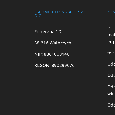
CI-COMPUTER INSTAL SP. Z
KON
O.O.
e-
Forteczna 1D
mai
er.
58-316 Wałbrzych
tel:
NIP: 8861008148
Odd
REGON: 890299076
Odd
Odd
wie
Odd