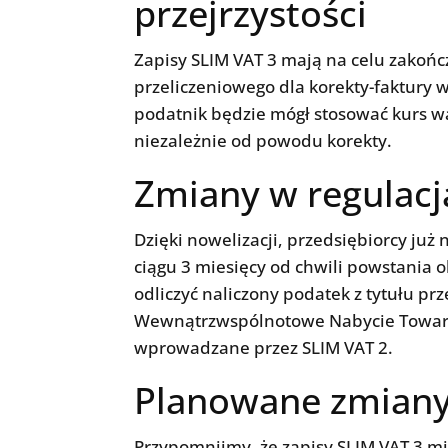
przejrzystości
Zapisy SLIM VAT 3 mają na celu zakońc
przeliczeniowego dla korekty-faktury
podatnik będzie mógł stosować kurs wa
niezależnie od powodu korekty.
Zmiany w regulac
Dzięki nowelizacji, przedsiębiorcy ju
ciągu 3 miesięcy od chwili powstania
odliczyć naliczony podatek z tytułu pr
Wewnątrzwspólnotowe Nabycie Towaru.
wprowadzane przez SLIM VAT 2.
Planowane zmiany
Przypomnijmy, że zapisy SLIM VAT 3 mi