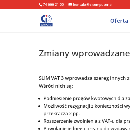
74 666 21 00
kontakt@cicomputer.pl
Oferta
Zmiany wprowadzane 
SLIM VAT 3 wprowadza szereg innych 
Wśród nich są:
Podniesienie progów kwotowych dla zao
Możliwość rezygnacji z konieczności wys
przekracza 2 pp.
Rozszerzenie zwolnienia z VAT-u dla p
Powołanie jednego organu do wydawania