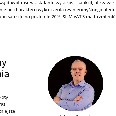
ą dowolność w ustalaniu wysokości sankcji, ale zawsz
żnie od charakteru wykroczenia czy nieumyślnego błędu
ano sankcje na poziomie 20%. SLIM VAT 3 ma to zmienić
my
nia
łoty
raz
niejsze