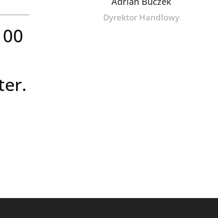
Adrian Buczek
Dyrektor Handlowy
 00
er.