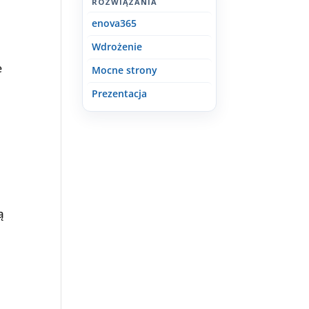
ROZWIĄZANIA
enova365
Wdrożenie
e
Mocne strony
Prezentacja
ą