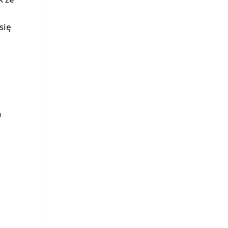
się
h