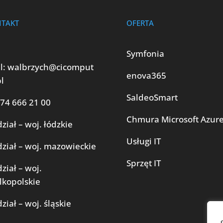
TAKT
OFERTA
Symfonia
l:
walbrzych@cicomput
enova365
pl
SaldeoSmart
74 666 21 00
Chmura Microsoft Azur
ział – woj. łódzkie
Usługi IT
ział – woj. mazowieckie
Sprzęt IT
ział – woj.
lkopolskie
ział – woj. śląskie