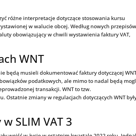
zyć różne interpretacje dotyczące stosowania kursu
 wystawionej w walucie obcej. Według nowych przepisów
luty obowiązujący w chwili wystawienia faktury VAT,
jach WNT
ż nie będą musieli dokumentować faktury dotyczącej WN
 obowiązków podatkowych, ale mimo to nadal będą mogl
zeprowadzonej transakcji. WNT to tzw.
 Ostatnie zmiany w regulacjach dotyczących WNT był
 w SLIM VAT 3
ały wejść w życie w ostatnim kwartale 2022 roku. Jedna