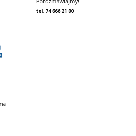
Porozmawiajmy!
tel. 74 666 21 00
rma