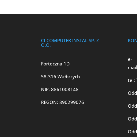
CI-COMPUTER INSTAL SP. Z
KON
O.O.
e-
Forteczna 1D
mail
58-316 Wałbrzych
tel:
NIP: 8861008148
Oddz
REGON: 890299076
Oddz
Oddz
Oddz