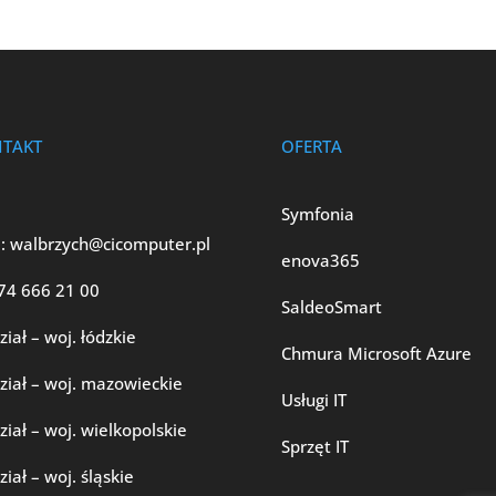
TAKT
OFERTA
Symfonia
:
walbrzych@cicomputer.pl
enova365
74 666 21 00
SaldeoSmart
iał – woj. łódzkie
Chmura Microsoft Azure
iał – woj. mazowieckie
Usługi IT
iał – woj. wielkopolskie
Sprzęt IT
iał – woj. śląskie