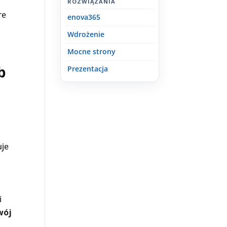
ROZWIĄZANIA
re
enova365
Wdrożenie
Mocne strony
b
Prezentacja
uje
i
wój