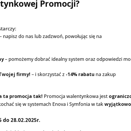
ntynkowej Promocji?
starczy:
– napisz do nas lub zadzwoń, powołując się na
my
– pomożemy dobrać idealny system oraz odpowiedzi mo
Twojej firmy!
– i skorzystać z
-14% rabatu
na zakup
a ta promocja tak!
Promocja walentynkowa jest
ogranicz
zakochać się w systemach Enova i Symfonia w tak
wyjątkow
 do 28.02.2025r.