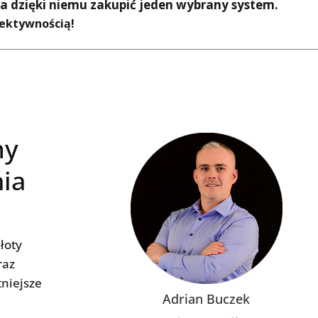
na dzięki niemu zakupić jeden wybrany system.
efektywnością!
my
nia
łoty
raz
niejsze
Adrian Buczek