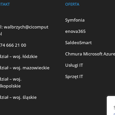
TAKT
OFERTA
Symfonia
l:
walbrzych@cicomput
enova365
pl
SaldeoSmart
74 666 21 00
Chmura Microsoft Azur
ział – woj. łódzkie
Usługi IT
ział – woj. mazowieckie
Sprzęt IT
ział – woj.
lkopolskie
ział – woj. śląskie