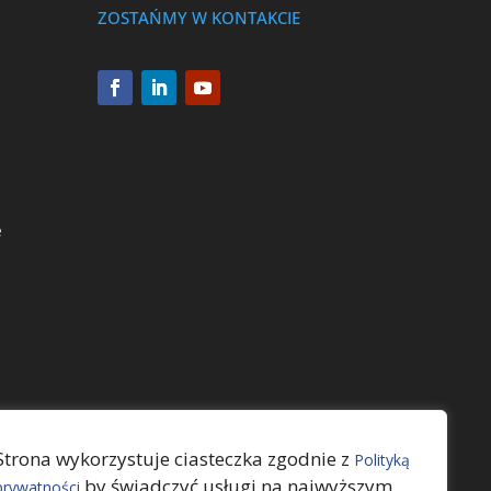
ZOSTAŃMY W KONTAKCIE
e
Strona wykorzystuje ciasteczka zgodnie z
Polityką
by świadczyć usługi na najwyższym
prywatności