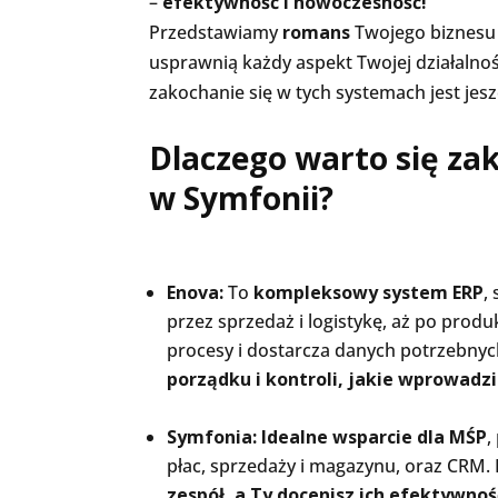
–
efektywność i nowoczesność!
Przedstawiamy
romans
Twojego biznesu
usprawnią każdy aspekt Twojej działalnośc
zakochanie się w tych systemach jest jesz
Dlaczego warto się za
w Symfonii?
Enova:
To
kompleksowy system ERP
,
przez sprzedaż i logistykę, aż po produk
procesy i dostarcza danych potrzebnyc
porządku i kontroli, jakie wprowadzi
Symfonia:
Idealne wsparcie dla MŚP
,
płac, sprzedaży i magazynu, oraz CRM. 
zespół, a Ty docenisz ich efektywnoś