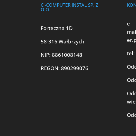
CI-COMPUTER INSTAL SP. Z
KON
O.O.
e-
Forteczna 1D
mai
er.
58-316 Wałbrzych
tel:
NIP: 8861008148
Odd
REGON: 890299076
Odd
Odd
wie
Odd