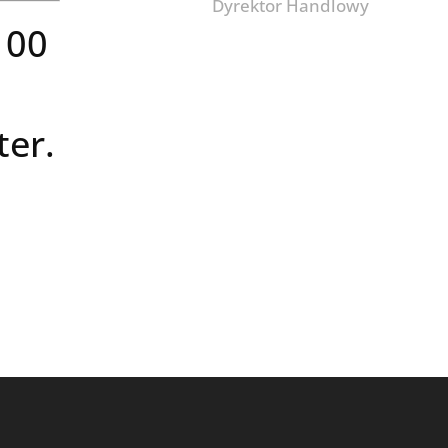
Dyrektor Handlowy
 00
er.