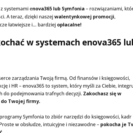
 z systemami e
nova365 lub Symfonia
– rozwiązaniami, któ
i. A teraz, dzięki naszej
walentynkowej promocji
,
cze łatwiejsze i… bardziej
opłacalne!
kochać w systemach enova365 lu
 serce zarządzania Twoją firmą. Od finansów i księgowości,
cję i HR – enova365 to system, który myśli za Ciebie, integr
h do podejmowania trafnych decyzji.
Zakochasz się w
 do Twojej firmy.
 programy Symfonia to zbiór narzędzi do księgowości, kadr 
Proste w obsłudze, intuicyjne i niezawodne –
pokocha je T
ć.