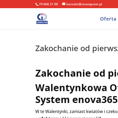
74 666 21 00
kontakt@cicomputer.pl
Oferta
Zakochanie od pierwsz
Zakochanie od pi
Walentynkowa Of
System enova365
W te Walentynki, zamiast kwiatów i czek