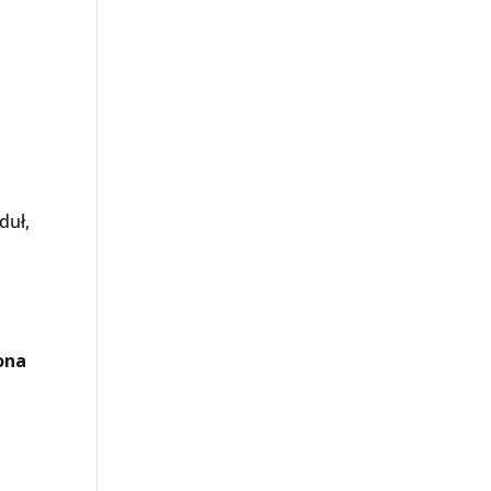
duł,
ona
o