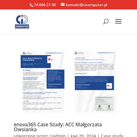
74 666 21 00
kontakt@cicomputer.pl
enova365 Case Study: ACC Małgorzata
Owsianka
utworzone przez
ciadmin
|
kwi 29, 2024
|
Case study